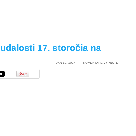
udalosti 17. storočia na
NA
JAN 19, 2014
KOMENTÁRE VYPNUTÉ
NEVYSVETL
UDALOSTI
17.
STOROČIA
NA
SPIŠI