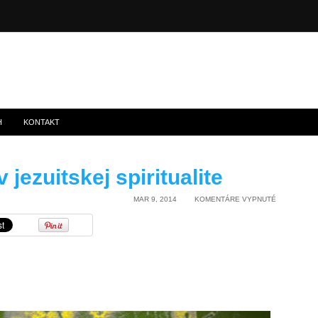
H
KONTAKT
 jezuitskej spiritualite
NA
MAR 9, 2014
KOMENTÁRE VYPNUTÉ
MARIÁNSKA
ÚCTA
V
JEZUITSKEJ
SPIRITUALI