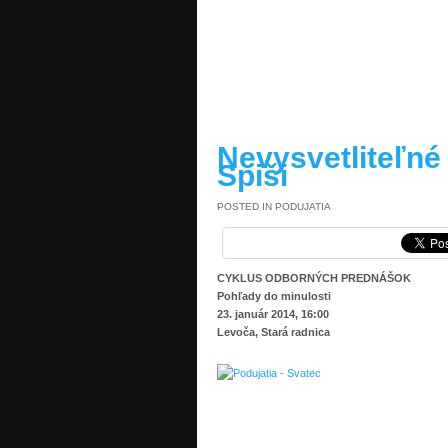
READ MORE »
Nevysvetliteľné 
Spiši
POSTED IN
PODUJATIA
CYKLUS ODBORNÝCH PREDNÁŠOK
Pohľady do minulosti
23. január 2014, 16:00
Levoča, Stará radnica