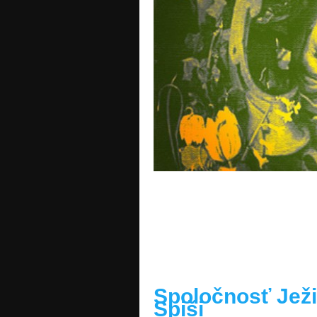
READ MORE »
Spoločnosť Ježi
Spiši