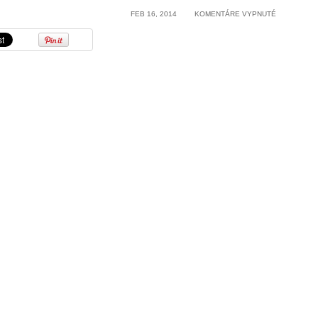
NA
FEB 16, 2014
KOMENTÁRE VYPNUTÉ
SPOLOČNO
JEŽIŠOVA
A
JEJ
PÔSOBENI
NA
SPIŠI