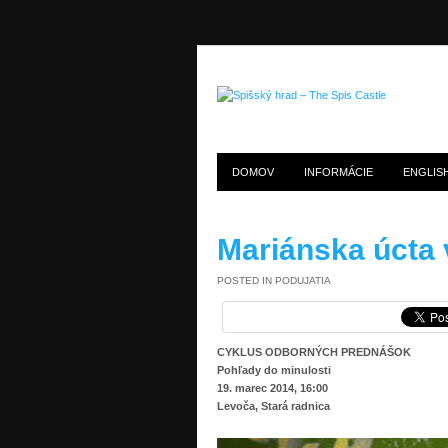
DOMOV
INFORMÁCIE
ENGLIS
Mariánska úcta v
POSTED IN
PODUJATIA
CYKLUS ODBORNÝCH PREDNÁŠOK
Pohľady do minulosti
19. marec 2014, 16:00
Levoča, Stará radnica