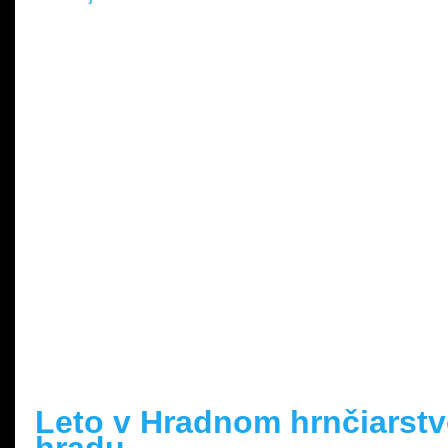
READ MORE »
Leto v Hradnom hrnčiarst