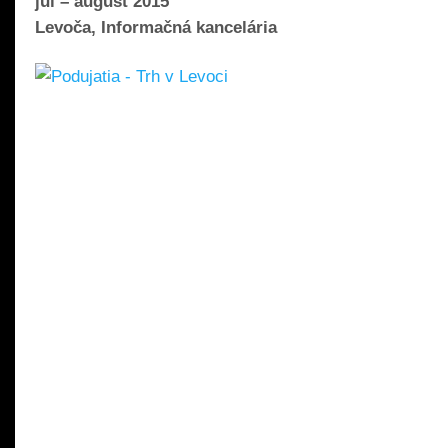
júl – august 2015
Levoča, Informačná kancelária
READ MORE »