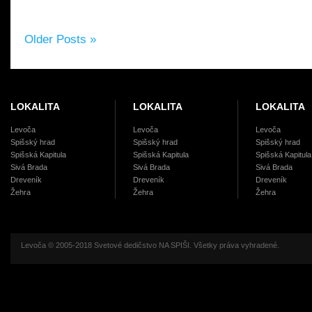
Older Posts »
LOKALITA
LOKALITA
LOKALITA
Levoča
Levoča
Levoča
Spišský hrad
Spišský hrad
Spišský hrad
Spišská Kapitula
Spišská Kapitula
Spišská Kapitula
Sivá Brada
Sivá Brada
Sivá Brada
Dreveník
Dreveník
Dreveník
Žehra
Žehra
Žehra
Levoča © 2005-2018 Svetové dedičstvo NA SPIŠI. Všetky práva vyhradené.