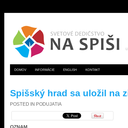
DOMOV
INFORMÁCIE
ENGLISH
KONTAKT
Spišský hrad sa uložil na
POSTED IN
PODUJATIA
OZNAM