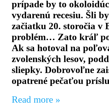
prípade by to okoloidúc
vydarenú recesiu. Šli b
začiatku 20. storočia v 
problém… Zato kráľ pod
Ak sa hotoval na poľo
zvolenských lesov, podd
sliepky. Dobrovoľne za
opatrené pečaťou prísl
Read more »