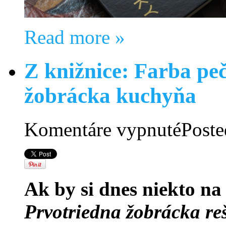
Read more »
Z knižnice: Farba peč
žobrácka kuchyňa
na
Komentáre vypnuté
Poste
Z
knižnice:
Farba
pečatí,
dávky
pre
Ak by si dnes niekto na 
kráľa
a
žobrácka
Prvotriedna žobrácka re
kuchyňa