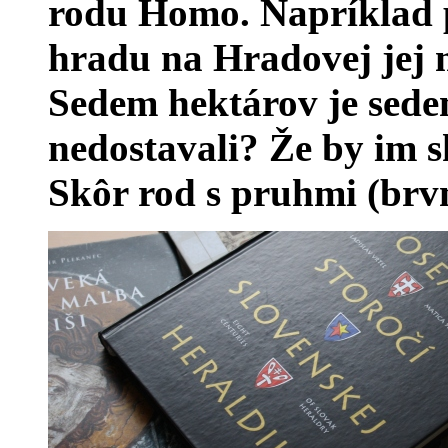
rodu Homo. Napríklad p
hradu na Hradovej jej m
Sedem hektárov je sed
nedostavali? Že by im s
Skôr rod s pruhmi (brv