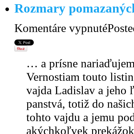
Rozmary pomazaných 
na
Komentáre vypnuté
Poste
Rozmary
pomazaných
a
cigánska
princezná
… a prísne nariaďujem
Vernostiam touto listi
vajda Ladislav a jeho
panstvá, totiž do našic
tohto vajdu a jemu po
akýchkoľvek prekážok