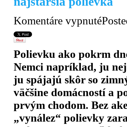
najstaršia polievka
na
Komentáre vypnuté
Poste
Z
knižnice:
Pruhový
erb,
hrad
nad
Polievku ako pokrm dn
Košicami
a
najstaršia
Nemci napríklad, ju nej
polievka
ju spájajú skôr so zim
väčšine domácností a po
prvým chodom. Bez ake
„vynález“ polievky zar