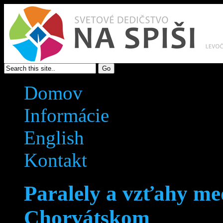
Domov
Informácie
English
Kontakt
Paralely a vzťahy me
Chorvátskom