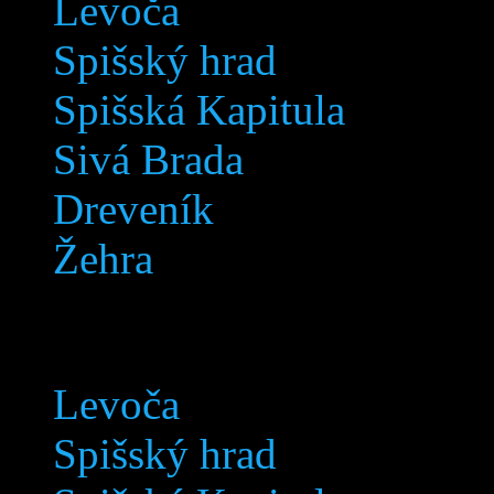
Levoča
Spišský hrad
Spišská Kapitula
Sivá Brada
Dreveník
Žehra
Lokalita
Levoča
Spišský hrad