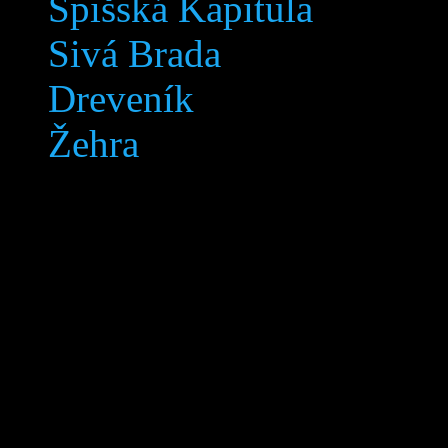
Spišská Kapitula
Sivá Brada
Dreveník
Žehra
Levoča © 2005-2018 Svetov
práva vyhradené.