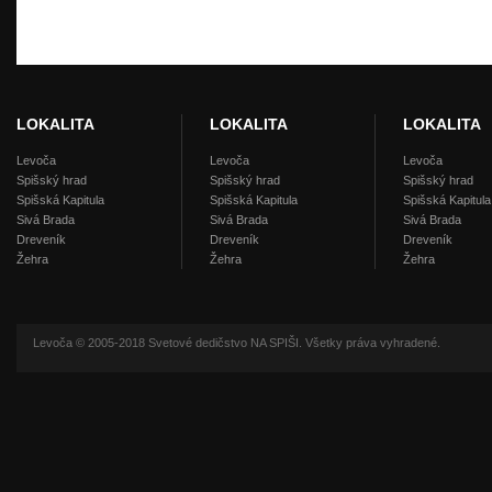
LOKALITA
LOKALITA
LOKALITA
Levoča
Levoča
Levoča
Spišský hrad
Spišský hrad
Spišský hrad
Spišská Kapitula
Spišská Kapitula
Spišská Kapitula
Sivá Brada
Sivá Brada
Sivá Brada
Dreveník
Dreveník
Dreveník
Žehra
Žehra
Žehra
Levoča © 2005-2018 Svetové dedičstvo NA SPIŠI. Všetky práva vyhradené.