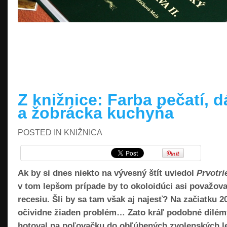
READ MORE »
Z knižnice: Farba pečatí, d
a žobrácka kuchyňa
POSTED IN
KNIŽNICA
Ak by si dnes niekto na vývesný štít uviedol
Prvotri
v tom lepšom prípade by to okoloidúci asi považov
recesiu. Šli by sa tam však aj najesť? Na začiatku 20
očividne žiaden problém… Zato kráľ podobné dilémy
hotoval na poľovačku do obľúbených zvolenských le