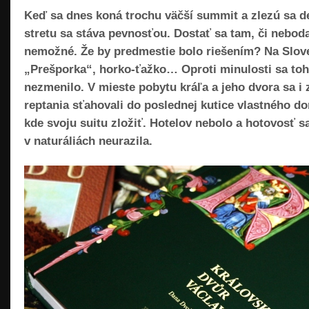
Keď sa dnes koná trochu väčší summit a zlezú sa de
stretu sa stáva pevnosťou. Dostať sa tam, či neboda
nemožné. Že by predmestie bolo riešením? Na Slov
„Prešporka“, horko-ťažko… Oproti minulosti sa toho
nezmenilo. V mieste pobytu kráľa a jeho dvora sa 
reptania sťahovali do poslednej kutice vlastného d
kde svoju suitu zložiť. Hotelov nebolo a hotovosť 
v naturáliách neurazila.