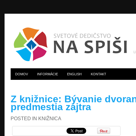
DOMOV
INFORMÁCIE
ENGLISH
KONTAKT
Z knižnice: Bývanie dvoran
predmestia zajtra
POSTED IN
KNIŽNICA