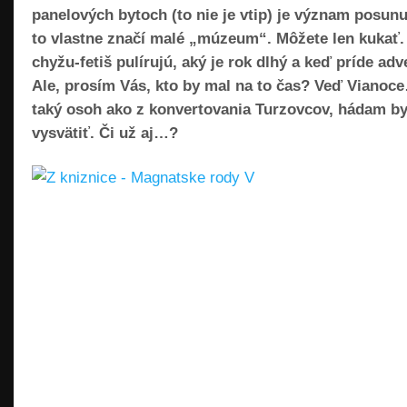
panelových bytoch (to nie je vtip) je význam posun
to vlastne značí malé „múzeum“. Môžete len kukať
chyžu-fetiš pulírujú, aký je rok dlhý a keď príde 
Ale, prosím Vás, kto by mal na to čas? Veď Vianoce
taký osoh ako z konvertovania Turzovcov, hádam by 
vysvätiť. Či už aj…?