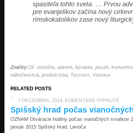
spasiteľa tohto sveta. … Prvou ad
pre evanjelikov začína nový cirkevn
rímskokatolíkov zase nový liturgic
Značky:
19. storočie
,
advent
,
bývanie
,
jezuiti
,
konvertov
náboženstvá
,
predná izba
,
Turzovci
,
Vianoce
RELATED POSTS
NA
7 DECEMBRA, 2014,
KOMENTÁRE VYPNUTÉ
SPIŠSKÝ
Spišský hrad počas vianočných
HRAD
POČAS
OZNAM Otváracie hodiny počas vianočných sviatkov 2
VIANOČ
január 2015 Spišský hrad, Levoča
SVIATKO