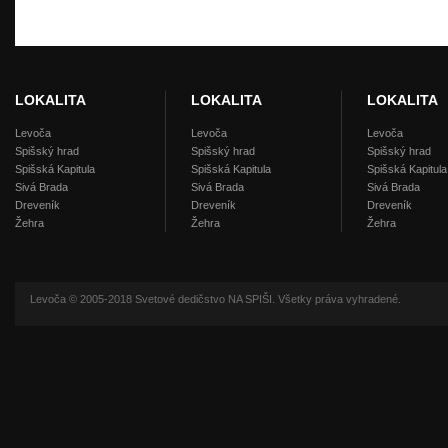
LOKALITA
LOKALITA
LOKALITA
Levoča
Levoča
Levoča
Spišský hrad
Spišský hrad
Spišský hrad
Spišská Kapitula
Spišská Kapitula
Spišská Kapitula
Sivá Brada
Sivá Brada
Sivá Brada
Dreveník
Dreveník
Dreveník
Žehra
Žehra
Žehra
Levoča © 2005-2018 Svetové dedičstvo NA SPIŠI. Všetky práva vyhradené.