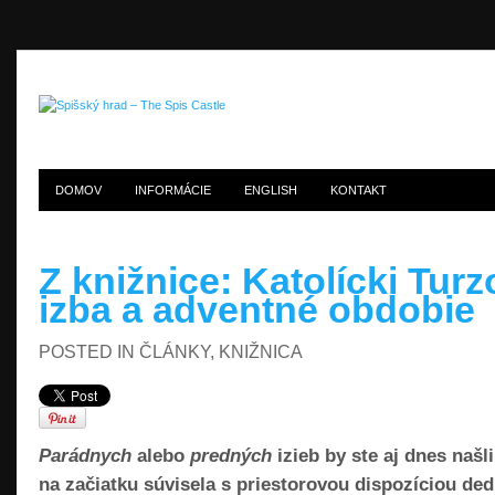
DOMOV
INFORMÁCIE
ENGLISH
KONTAKT
Z knižnice: Katolícki Tur
izba a adventné obdobie
POSTED IN
ČLÁNKY
,
KNIŽNICA
Parádnych
alebo
predných
izieb by ste aj dnes naš
na začiatku súvisela s priestorovou dispozíciou de