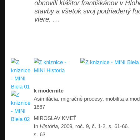
obnovili kláštor františkánov v Hloh
stavby a všetok svoj podriadený ľud
viere. …
k modernite
Asimilácia, migračné procesy, mobilita a mo
1867
MIROSLAV KMEŤ
In
História
, 2009, roč. 9, č. 1-2, s. 61-66.
s. 63