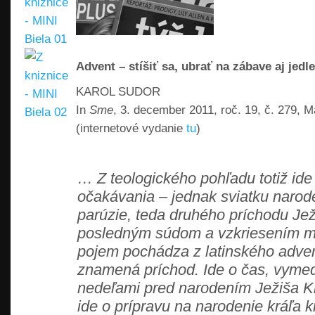
Advent – stíšiť sa, ubrať na zábave aj jedle
KAROL SUDOR
In
Sme
, 3. december 2011, roč. 19, č. 279, M
(internetové vydanie
tu
)
… Z teologického pohľadu totiž ide
očakávania – jednak sviatku narode
parúzie, teda druhého príchodu Je
posledným súdom a vzkriesením 
pojem pochádza z latinského adven
znamená príchod. Ide o čas, vyme
nedeľami pred narodením Ježiša Kr
ide o prípravu na narodenie kráľa 