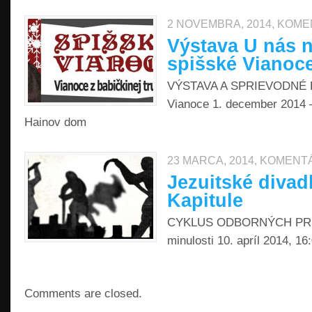
2 NOVEMBRA, 2014,
KOME
Výstava U nás n
spišské Vianoc
VÝSTAVA A SPRIEVODNÉ 
Vianoce 1. december 2014 –
Hainov dom
23 MARCA, 2014,
KOMENT
Jezuitské divad
Kapitule
CYKLUS ODBORNÝCH PRE
minulosti 10. apríl 2014, 
Comments are closed.