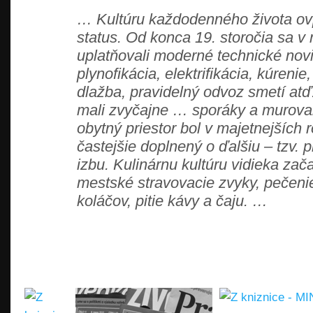
… Kultúru každodenného života ov
status. Od konca 19. storočia sa v
uplatňovali moderné technické novi
plynofikácia, elektrifikácia, kúreni
dlažba, pravidelný odvoz smetí at
mali zvyčajne … sporáky a murova
obytný priestor bol v majetnejších 
častejšie doplnený o ďalšiu – tzv.
izbu. Kulinárnu kultúru vidieka zač
mestské stravovacie zvyky, pečenie
koláčov, pitie kávy a čaju. …