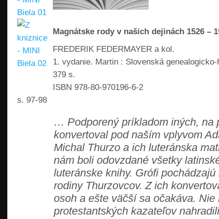
Magnátske rody v našich dejinách 1526 – 
FREDERIK FEDERMAYER a kol.
1. vydanie. Martin : Slovenská genealogicko-
379 s.
ISBN 978-80-970196-6-2
s. 97-98
… Podporený príkladom iných, na 
konvertoval pod naším vplyvom Ad
Michal Thurzo a ich luteránska mat
nám boli odovzdané všetky latins
luteránske knihy. Grófi pochádzajú
rodiny Thurzovcov. Z ich konvertov
osoh a ešte väčší sa očakáva. Nie 
protestantských kazateľov nahradili 