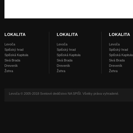
LOKALITA
LOKALITA
LOKALITA
Levoča
Levoča
Levoča
Spišský hrad
Spišský hrad
Spišský hrad
Spišská Kapitula
Spišská Kapitula
Spišská Kapitula
Sivá Brada
Sivá Brada
Sivá Brada
Dreveník
Dreveník
Dreveník
Žehra
Žehra
Žehra
Levoča © 2005-2018 Svetové dedičstvo NA SPIŠI. Všetky práva vyhradené.