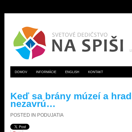
DOMOV
INFORMÁCIE
ENGLISH
KONTAKT
Keď sa brány múzeí a hrad
nezavrú…
POSTED IN
PODUJATIA