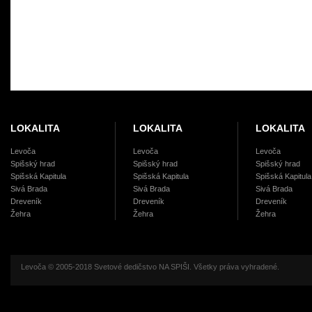
LOKALITA
LOKALITA
LOKALITA
Levoča
Levoča
Levoča
Spišský hrad
Spišský hrad
Spišský hrad
Spišská Kapitula
Spišská Kapitula
Spišská Kapitula
Sivá Brada
Sivá Brada
Sivá Brada
Dreveník
Dreveník
Dreveník
Žehra
Žehra
Žehra
Levoča © 2005-2018 Svetové dedičstvo NA SPIŠI. Všetky práva vyhradené.