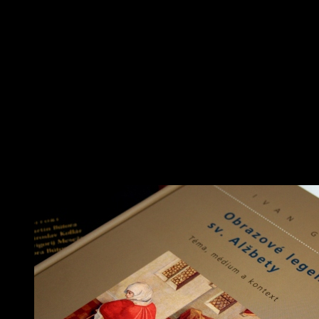
tí svätí zvedavci si ch
tichu vychutnať zmysel
pochopiť zmysel učenia,
horiacimi hranicami… A
zrodila najstaršia zmi