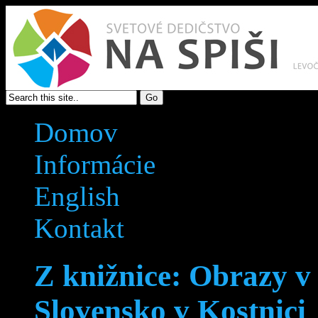
Domov
Informácie
English
Kontakt
Z knižnice: Obrazy v
Slovensko v Kostnici