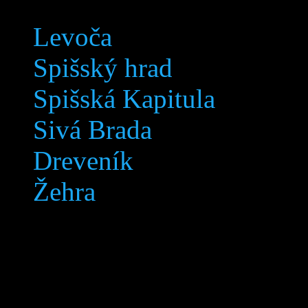
Levoča
Spišský hrad
Spišská Kapitula
Sivá Brada
Dreveník
Žehra
Levoča © 2005-2018 Svetov
práva vyhradené.