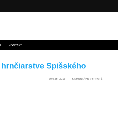
H
KONTAKT
 hrnčiarstve Spišského
NA
JÚN 28, 2015
KOMENTÁRE VYPNUTÉ
LETO
V
HRADNOM
HRNČIARST
SPIŠSKÉHO
HRADU