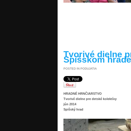
READ MORE »
Tvorivé dielne p
Spišskom hrad
POSTED IN
PODUJATIA
HRADNÉ HRNČIARSTVO
Tvorivé dielne pre detské kolektívy
jún 2014
Spišský hrad