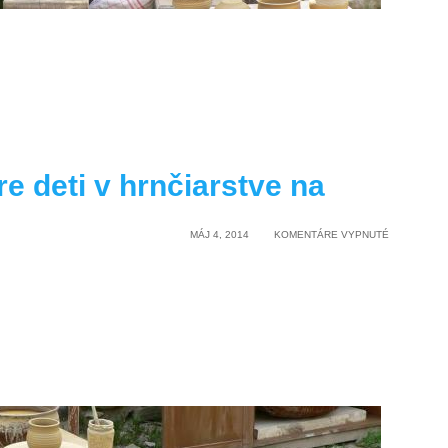
re deti v hrnčiarstve na
e
NA
MÁJ 4, 2014
KOMENTÁRE VYPNUTÉ
TVORIVÉ
DIELNE
PRE
DETI
V
HRNČIARST
NA
SPIŠSKOM
HRADE