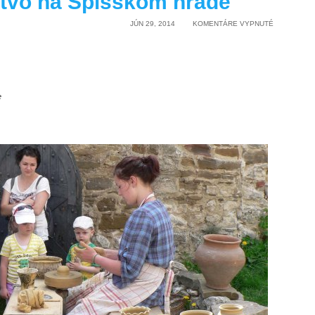
stvo na Spišskom hrade
NA
JÚN 29, 2014
KOMENTÁRE VYPNUTÉ
HRADNÉ
HRNČIARST
NA
SPIŠSKOM
HRADE
e