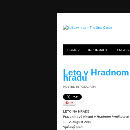
DOMOV
INFORMÁCIE
ENGLIS
Leto v Hradnom
hradu
POSTED IN
PODUJATIA
LETO NA HRADE
Prázdninový víkend v
Hradnom hrnčiarstve
1. – 2. august 2015
Spišský hrad