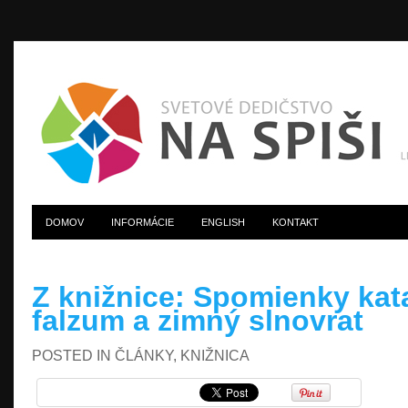
DOMOV
INFORMÁCIE
ENGLISH
KONTAKT
Z knižnice: Spomienky kat
falzum a zimný slnovrat
POSTED IN
ČLÁNKY
,
KNIŽNICA