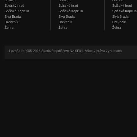
Levoča
Levoča
Levoča
Spišský hrad
Spišský hrad
Spišský hrad
Spišská Kapitula
Spišská Kapitula
Spišská Kapitula
Sivá Brada
Sivá Brada
Sivá Brada
Dreveník
Dreveník
Dreveník
Žehra
Žehra
Žehra
Levoča © 2005-2018 Svetové dedičstvo NA SPIŠI. Všetky práva vyhradené.