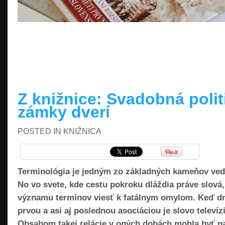
READ MORE »
Z knižnice: Svadobná politi
zámky dverí
POSTED IN
KNIŽNICA
Terminológia je jedným zo základných kameňov vedy.
No vo svete, kde cestu pokroku dláždia práve slová
významu termínov viesť k fatálnym omylom. Keď dn
prvou a asi aj poslednou asociáciou je slovo televíz
Obsahom takej relácie v oných dobách mohla byť nap