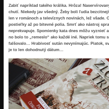
Zabiť napríklad takého králika. Hrôza! Naservírovan
chutí. Niekedy jav všedný. Žeby boli ľudia bezcit
len v románoch a televíznych novinách, lež všade. 
postieľky až po bitevné polia. Smrť ako nástroj spra
neprekvapuje. Spomienky kata dnes môžu vyznieť ak
no bolo to „remeslo“ ako každé iné. Napriek tomu sa
falšovalo… Hrabivosť sután nevynímajúc. Piatok, s
je to len dohodnutý dátum…