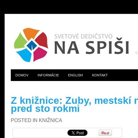
DOMOV
INFORMÁCIE
ENGLISH
KONTAKT
Z knižnice: Zuby, mestskí n
pred sto rokmi
POSTED IN
KNIŽNICA