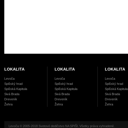
READ MORE »
LOKALITA
LOKALITA
LOKALITA
Levoča
Levoča
Levoča
Spišský hrad
Spišský hrad
Spišský hrad
Spišská Kapitula
Spišská Kapitula
Spišská Kapitula
Sivá Brada
Sivá Brada
Sivá Brada
Dreveník
Dreveník
Dreveník
Žehra
Žehra
Žehra
Levoča © 2005-2018 Svetové dedičstvo NA SPIŠI. Všetky práva vyhradené.