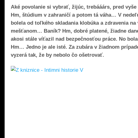
Aké povolanie si vybrať, žijúc, trebááárs, pred vyš
Hm, štúdium v zahraničí a potom tá váha… V nedeľu
bolela od toľkého skladania klobúka a zdravenia na
mešťanom… Baník? Hm, dobré platené, žiadne dane
akosi stále víťazil nad bezpečnosťou práce. No bol
Hm… Jedno je ale isté. Za zubára v žiadnom prípad
vyzerá tak, že by nebolo čo ošetrovať.