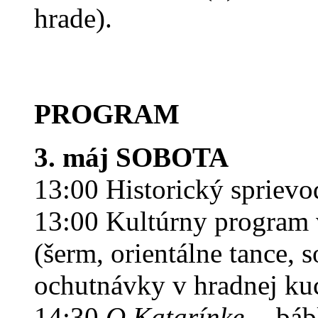
hrade).
PROGRAM
3. máj SOBOTA
13:00 Historický spriev
13:00 Kultúrny program v
(šerm, orientálne tance, s
ochutnávky v hradnej ku
14:30
O Katarínke…
bábk