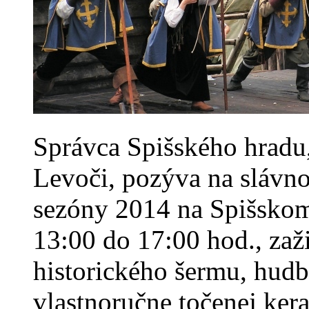
Správca Spišského hrad
Levoči, pozýva na slávnos
sezóny 2014 na Spišskom 
13:00 do 17:00 hod., zaž
historického šermu, hudb
vlastnoručne točenej ker