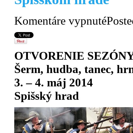
na
Komentáre vypnuté
Poste
Otvorenie
letnej
turistickej
sezóny
na
Spišskom
OTVORENIE SEZÓN
hrade
Šerm, hudba, tanec, hr
3. – 4. máj 2014
Spišský hrad