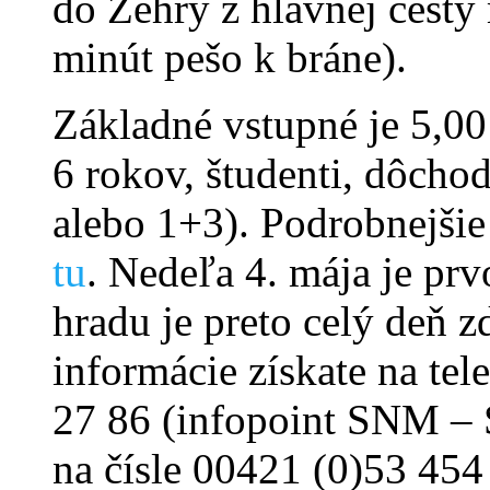
do Žehry z hlavnej cest
minút pešo k bráne).
Základné vstupné je 5,00 
6 rokov, študenti, dôcho
alebo 1+3). Podrobnejšie
tu
. Nedeľa 4. mája je pr
hradu je preto celý deň 
informácie získate na te
27 86 (infopoint SNM – 
na čísle 00421 (0)53 45