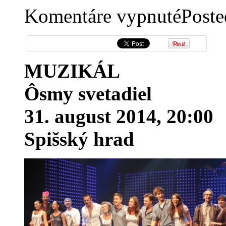
na
Komentáre vypnuté
Poste
Ôsmy
svetadiel
na
Spišskom
hrade
MUZIKÁL
Ôsmy svetadiel
31. august 2014, 20:00
Spišský hrad