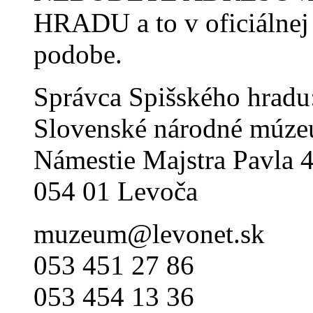
HRADU a to v oficiálnej
podobe.
Správca Spišského hradu
Slovenské národné múze
Námestie Majstra Pavla 
054 01 Levoča
muzeum@levonet.sk
053 451 27 86
053 454 13 36