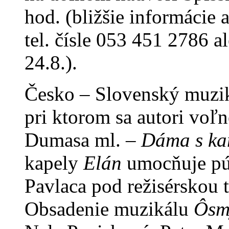
hod. (bližšie informácie a
tel. čísle 053 451 2786
24.8.).
Česko – Slovenský muzik
pri ktorom sa autori voľ
Dumasa ml. –
Dáma s ka
kapely
Elán
umocňuje pút
Pavlaca pod režisérskou 
Obsadenie muzikálu
Ôsmy