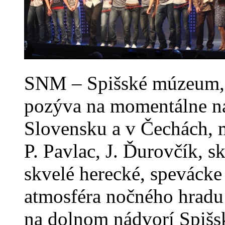
SNM – Spišské múzeum, 
pozýva na momentálne na
Slovensku a v Čechách,
P. Pavlac, J. Ďurovčík, 
skvelé herecké, spevácke
atmosféra nočného hradu
na dolnom nádvorí Spišs