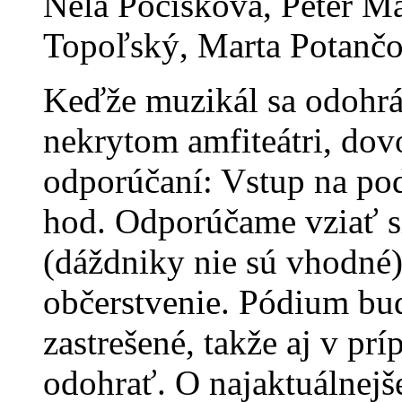
Nela Pocisková, Peter Ma
Topoľský, Marta Potanč
Keďže muzikál sa odohrá
nekrytom amfiteátri, dov
odporúčaní: Vstup na po
hod. Odporúčame vziať si 
(dáždniky nie sú vhodné)
občerstvenie. Pódium bu
zastrešené, takže aj v p
odohrať. O najaktuálnejšej