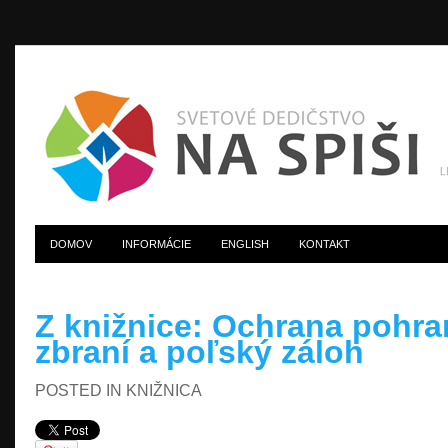
DOMOV
INFORMÁCIE
ENGLISH
KONTAKT
Z knižnice: Ochrana pohran
zbraní a poľský záloh
POSTED IN
KNIŽNICA