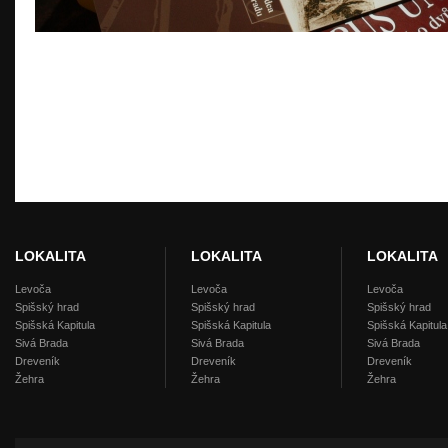
READ MORE »
LOKALITA
LOKALITA
LOKALITA
Levoča
Levoča
Levoča
Spišský hrad
Spišský hrad
Spišský hrad
Spišská Kapitula
Spišská Kapitula
Spišská Kapitula
Sivá Brada
Sivá Brada
Sivá Brada
Dreveník
Dreveník
Dreveník
Žehra
Žehra
Žehra