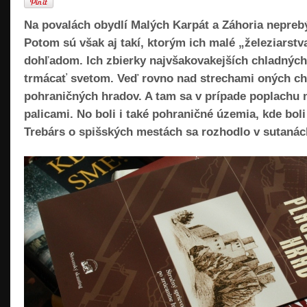
Na povalách obydlí Malých Karpát a Záhoria neprebý
Potom sú však aj takí, ktorým ich malé „železiarstv
dohľadom. Ich zbierky najvšakovakejších chladných
trmácať svetom. Veď rovno nad strechami oných cha
pohraničných hradov. A tam sa v prípade poplachu 
palicami. No boli i také pohraničné územia, kde bo
Trebárs o spišských mestách sa rozhodlo v sutanác