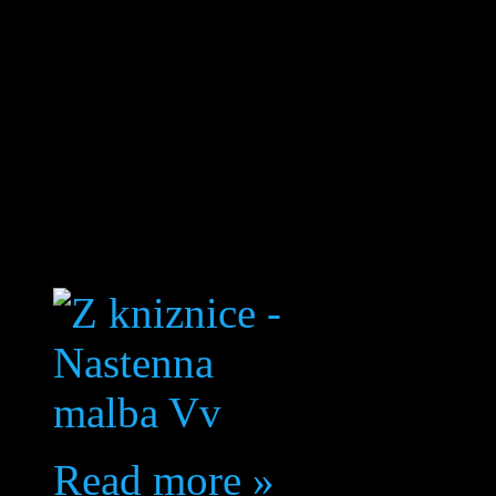
ukážkovo. Odstrániť ta
fyzicky, bolo už trošku 
šermiarsku márnomyseľ
takom boji rozhodovali 
polená by boli istejšie…
Read more »