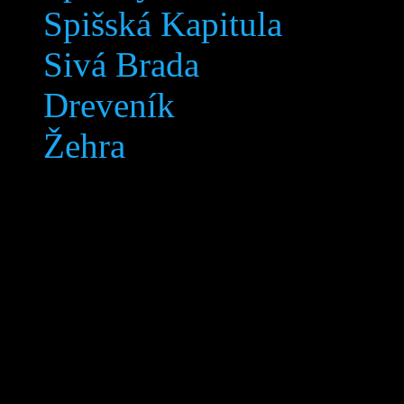
Spišská Kapitula
Sivá Brada
Dreveník
Žehra
Levoča © 2005-2018 Svetov
práva vyhradené.