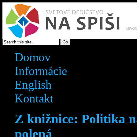
Domov
Informácie
English
Kontakt
Z knižnice: Politika 
polená