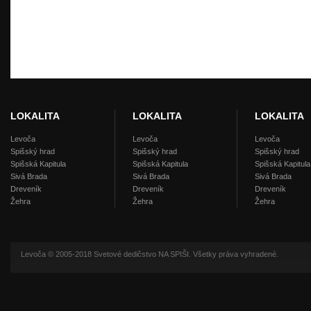
LOKALITA
LOKALITA
LOKALITA
Levoča
Levoča
Levoča
Spišský hrad
Spišský hrad
Spišský hrad
Spišská Kapitula
Spišská Kapitula
Spišská Kapitula
Sivá Brada
Sivá Brada
Sivá Brada
Dreveník
Dreveník
Dreveník
Žehra
Žehra
Žehra
Levoča © 2005-2018 Svetové dedičstvo NA SPIŠI. Všetky práva vyhradené.