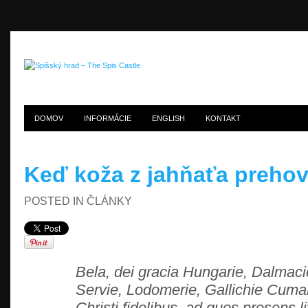
DOMOV
INFORMÁCIE
ENGLISH
KONTAKT
Keď koža z jahňaťa prehov
POSTED IN
ČLÁNKY
Bela, dei gracia Hungarie, Dalmac
Servie, Lodomerie, Gallichie Cuma
Christi fidelibus, ad quos presens li