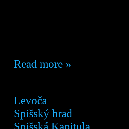
najmarkantnejší znak me
davy návštevníkov napr
preslávil nielen jej for
aj slávny rodák Ján Ro
Read more »
Levoča
Spišský hrad
Spišská Kapitula