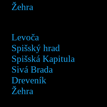
Žehra
Levoča
Spišský hrad
Spišská Kapitula
Sivá Brada
Dreveník
Žehra
Levoča © 2005-2018 Svetov