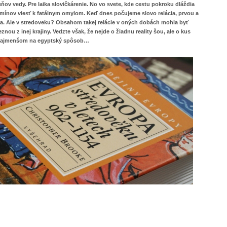
ov vedy. Pre laika slovičkárenie. No vo svete, kde cestu pokroku dláždia
RELÁCIE
mínov viesť k fatálnym omylom. Keď dnes počujeme slovo relácia, prvou a
A
ízia. Ale v stredoveku? Obsahom takej relácie v oných dobách mohla byť
ZÁMKY
eznou z inej krajiny. Vedzte však, že nejde o žiadnu reality šou, ale o kus
DVERÍ
najmenšom na egyptský spôsob…