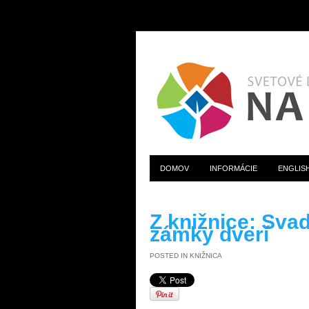
DOMOV
INFORMÁCIE
ENGLIS
Z knižnice: Svad
zámky dverí
POSTED IN
KNIŽNICA