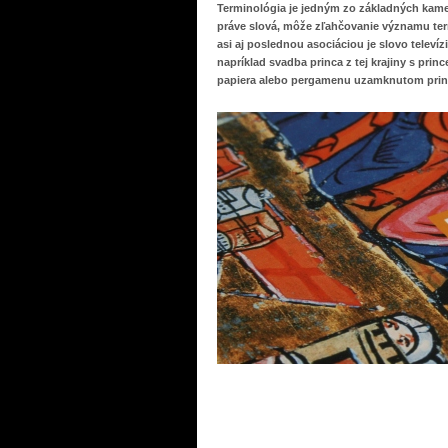
Terminológia je jedným zo základných kameň
práve slová, môže zľahčovanie významu ter
asi aj poslednou asociáciou je slovo telev
napríklad svadba princa z tej krajiny s princ
papiera alebo pergamenu uzamknutom pri
READ MORE »