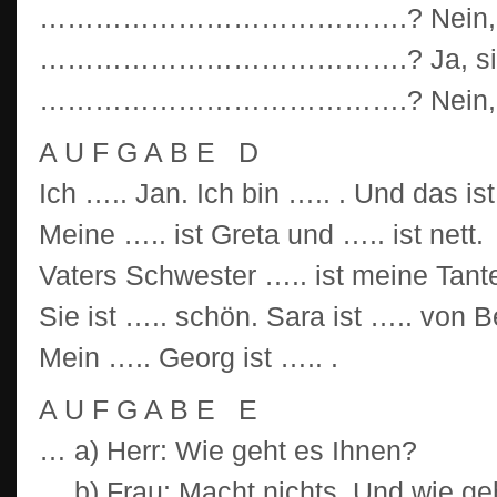
………………………………….? Nein, sie is
………………………………….? Ja, sie sin
………………………………….? Nein, da i
A U F G A B E D
Ich ….. Jan. Ich bin ….. . Und das ist
Meine ….. ist Greta und ….. ist nett.
Vaters Schwester ….. ist meine Tant
Sie ist ….. schön. Sara ist ….. von B
Mein ….. Georg ist ….. .
A U F G A B E E
… a) Herr: Wie geht es Ihnen?
… b) Frau: Macht nichts. Und wie ge