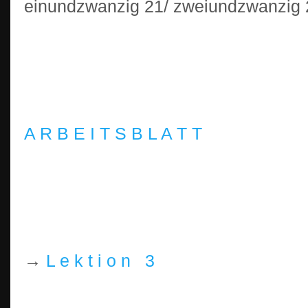
einundzwanzig 21/ zweiundzwanzig 22
A R B E I T S B L A T T
→
L e k t i o n 3