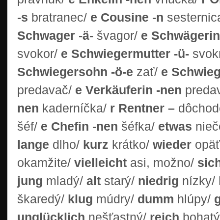
-s
bratranec/
e Cousine -n
sesternic
Schwager -ä-
švagor/
e Schwägerin
svokor/
e Schwiegermutter -ü-
svok
Schwiegersohn -ö-e
zať/
e Schwieg
predavač/
e Verkäuferin -nen
preda
nen
kaderníčka/
r Rentner –
dôchod
šéf/
e Chefin -nen
šéfka/
etwas
nieč
lange
dlho/
kurz
krátko/
wieder
opäť
okamžite/
vielleicht
asi, možno/
sic
jung
mladý/
alt
starý/
niedrig
nízky/
škaredý/
klug
múdry/
dumm
hlúpy/
unglücklich
nešťastný/
reich
bohat