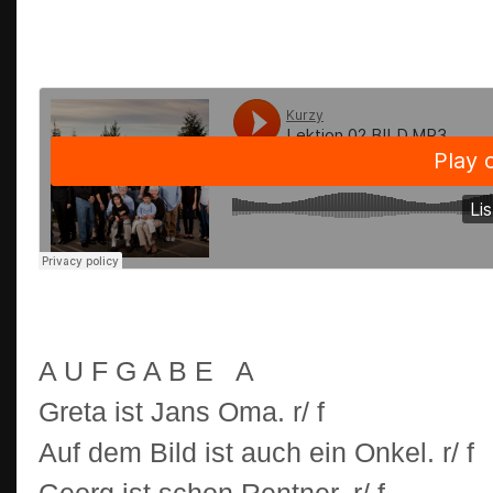
A U F G A B E A
Greta ist Jans Oma. r/ f
Auf dem Bild ist auch ein Onkel. r/ f