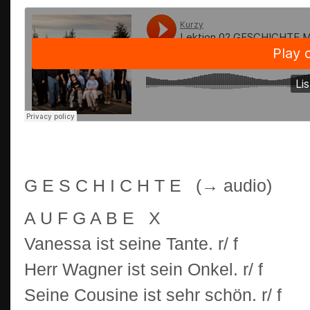
G E S C H I C H T E (→ audio)
A U F G A B E X
Vanessa ist seine Tante. r/ f
Herr Wagner ist sein Onkel. r/ f
Seine Cousine ist sehr schön. r/ f