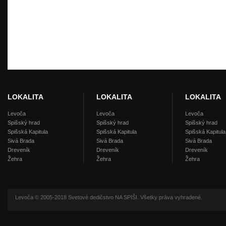
LOKALITA
LOKALITA
LOKALITA
Levoča
Levoča
Levoča
Spišský hrad
Spišský hrad
Spišský hrad
Spišská Kapitula
Spišská Kapitula
Spišská Kapitula
Sivá Brada
Sivá Brada
Sivá Brada
Dreveník
Dreveník
Dreveník
Žehra
Žehra
Žehra
Levoča © 2005-2018 Svetové dedičstvo NA SPIŠI. Všetky práva vyhradené.