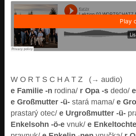
W O R T S C H A T Z (→ audio)
e Familie -n
rodina/
r Opa -s
dedo/
e
e Großmutter -ü-
stará mama/
e Gro
prastarý otec/
e Urgroßmutter -ü-
pr
Enkelsohn -ö-e
vnuk/
e Enkeltochte
pravnuk/
e Enkelin -nen
vnučka/
r O