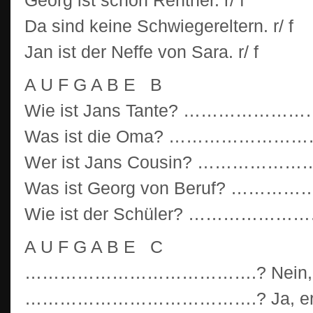
Georg ist schon Rentner. r/ f
Da sind keine Schwiegereltern. r/ f
Jan ist der Neffe von Sara. r/ f
A U F G A B E B
Wie ist Jans Tante? ……………
Was ist die Oma? ………………
Wer ist Jans Cousin? ………
Was ist Georg von Beruf? 
Wie ist der Schüler? …………
A U F G A B E C
………………………………….? Nein, er ist
………………………………….? Ja, er ist 