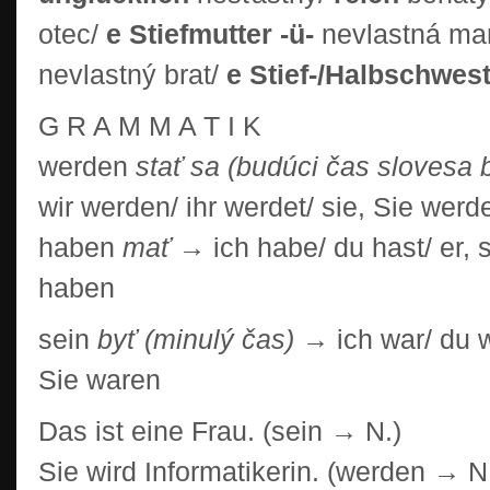
otec/
e Stiefmutter -ü-
nevlastná m
nevlastný brat/
e Stief-/Halbschwest
G R A M M A T I K
werden
stať sa (budúci čas slovesa 
wir werden/ ihr werdet/ sie, Sie werd
haben
mať
→ ich habe/ du hast/ er, si
haben
sein
byť (minulý čas)
→ ich war/ du wa
Sie waren
Das ist eine Frau. (sein → N.)
Sie wird Informatikerin. (werden → N