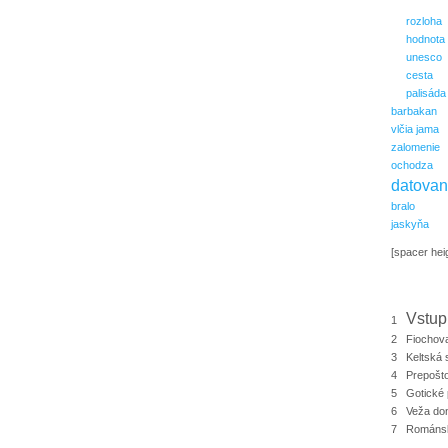
rozloha
hodnota
unesco
cesta
palisáda
barbakan
vlčia jama
zalomenie
ochodza
datovan
bralo
jaskyňa
[spacer hei
Vstup
1
2 Fiochov
3 Keltská 
4 Prepošt
5 Gotické 
6 Veža don
7 Románsk