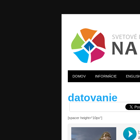
DOMOV
INFORMÁCIE
ENGLIS
datovanie
[spacer height=“10px“]