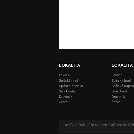
LOKALITA
LOKALITA
Levoča
Levoča
Spišský hrad
Spišský hrad
Spišská Kapitula
Spišská Kapitul
Sivá Brada
Sivá Brada
Dreveník
Dreveník
Žehra
Žehra
Levoča © 2005-2018 Svetové dedičstvo NA SPIŠ