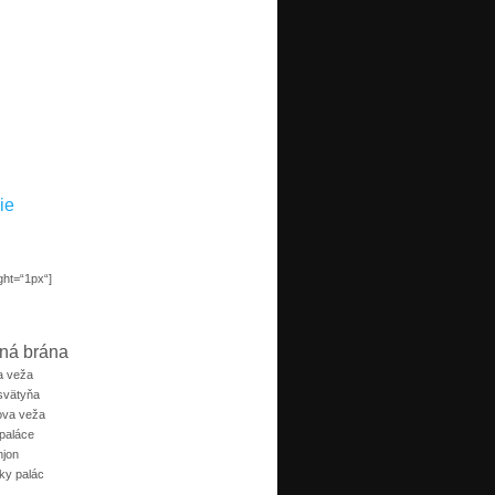
ie
ght=“1px“]
ná brána
a veža
svätyňa
ova veža
paláce
jon
y palác