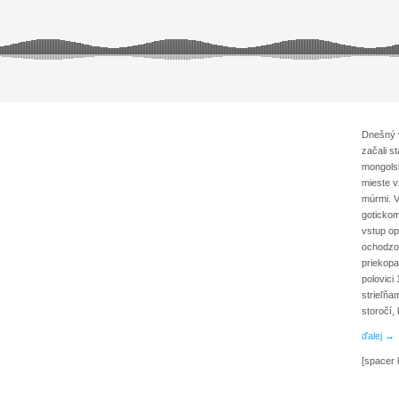
Dnešný 
začali st
mongols
mieste v
múrmi. V
gotickom
vstup op
ochodzou
priekopa
polovici
strieľňa
storočí,
ďalej →
[spacer 