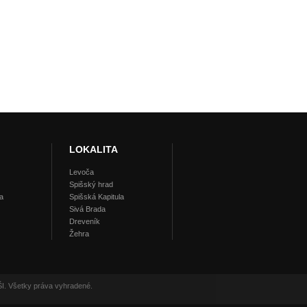
LOKALITA
Levoča
Spišský hrad
a
Spišská Kapitula
Sivá Brada
Dreveník
Žehra
I. Všetky práva vyhradené.